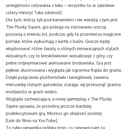
umiejętności celowania z łuku – wszystko to w zaledwie
cztery minuty! Taka zdolność.
Dla tych, którzy żyli pod kamieniem i nie wiedzą, czym jest
The Plucky Squire, gra polega na sterowaniu uroczą
postacią o imieniu Jot, podczas gdy ta przemierza magiczne
portale, które wybuchają z kartki z baśni. Gracze będą
eksplorować różne światy o różnych innowacyjnych stylach
wizualnych, czy to kreskówkowe wizualizacje z góry, czy
pełne trójwymiarowe animowane środowiska. Gra jest
pięknie zilustrowana i wygląda jak ogromna frajda do grania.
Dzięki połączeniu platformówki i łamigłówek, zawiera
mieszankę różnych gatunków, starając się przesunąć granice
możliwości w grach wideo.
Wygląda zachwycająco, a nowy gameplay z The Plucky
Squire sprawia, że jesteśmy jeszcze bardziej
podekscytowani grą. Możesz go obejrzeć poniżej:
[Link do filmu na YouTube]
To tylko niewielka próbka tego, co zapewni nam ta