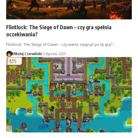
Flintlock: The Siege of Dawn – czy gra spełnia
oczekiwania?
Flintlock: The Siege of Dawn - czy warto sięgnąć po tę grę?…
Mikołaj Czerwiński
5 stycznia, 2025