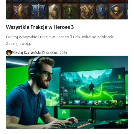
Wszystkie Frakcje w Heroes 3
Odkryj Wszystkie Frakcje w Heroes 3 i ich unikalne zdolności.
Zacznij swoją…
Mikołaj Czerwiński
15 września, 2024