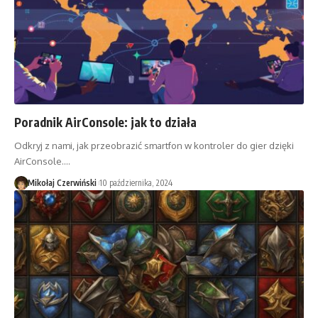
Poradnik AirConsole: jak to działa
Odkryj z nami, jak przeobrazić smartfon w kontroler do gier dzięki
AirConsole.…
Mikołaj Czerwiński
10 października, 2024