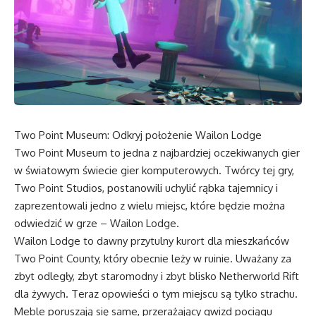
Two Point Museum: Odkryj położenie Wailon Lodge
Two Point Museum to jedna z najbardziej oczekiwanych gier
w światowym świecie gier komputerowych. Twórcy tej gry,
Two Point Studios, postanowili uchylić rąbka tajemnicy i
zaprezentowali jedno z wielu miejsc, które będzie można
odwiedzić w grze – Wailon Lodge.
Wailon Lodge to dawny przytulny kurort dla mieszkańców
Two Point County, który obecnie leży w ruinie. Uważany za
zbyt odległy, zbyt staromodny i zbyt blisko Netherworld Rift
dla żywych. Teraz opowieści o tym miejscu są tylko strachu.
Meble poruszają się same, przerażający gwizd pociągu