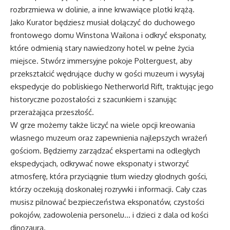
rozbrzmiewa w dolinie, a inne krwawiące plotki krążą.
Jako Kurator będziesz musiał dołączyć do duchowego
frontowego domu Winstona Wailona i odkryć eksponaty,
które odmienią stary nawiedzony hotel w pełne życia
miejsce. Stwórz immersyjne pokoje Polterguest, aby
przekształcić wędrujące duchy w gości muzeum i wysyłaj
ekspedycje do pobliskiego Netherworld Rift, traktując jego
historyczne pozostałości z szacunkiem i szanując
przerażająca przeszłość.
W grze możemy także liczyć na wiele opcji kreowania
własnego muzeum oraz zapewnienia najlepszych wrażeń
gościom. Będziemy zarządzać ekspertami na odległych
ekspedycjach, odkrywać nowe eksponaty i stworzyć
atmosferę, która przyciągnie tłum wiedzy głodnych gości,
którzy oczekują doskonałej rozrywki i informacji. Cały czas
musisz pilnować bezpieczeństwa eksponatów, czystości
pokojów, zadowolenia personelu… i dzieci z dala od kości
dinozaura.