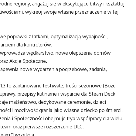
ne regiony, angażuj się w ekscytujące bitwy i kształtuj
liwościami, wykreuj swoje własne przeznaczenie w tej
 poprawki z łatkami, optymalizacją wydajności,
rciem dla kontrolerów.
s 1.1 wprowadza wędkarstwo, nowe ulepszenia domów
 oraz Akcje Społeczne.
2 zapewnia nowe wydarzenia pogrzebowe, zadania,
s 1.3 to zaplanowane festiwale, treści sezonowe (Boże
rawy, przepisy kulinarne i wsparcie dla Steam Deck.
odaje małżeństwo, dedykowane ceremonie, dzieci
ości i możliwość grania jako własne dziecko po śmierci.
erzenia i Społeczności obejmuje tryb współpracy dla wielu
 Steam oraz pierwsze rozszerzenie DLC.
eam 11 września.