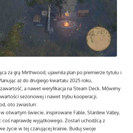
ca za grą Mirthwood, ujawniła plan po premierze tytułu i
Planując aż do drugiego kwartału 2025 roku,
a zawartość, a nawet weryfikacja na Steam Deck. Mówimy
awartości sezonowej i nawet trybu kooperacji.
ood, oto zwiastun:
w otwartym świecie, inspirowane Fable, Stardew Valley,
ąc coś naprawdę wyjątkowego. Zostań uchodźcą z
 życie w tej czarującej krainie. Buduj swoje