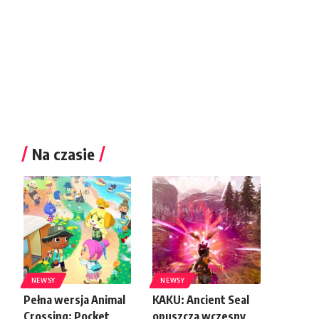
Na czasie
NEWSY
NEWSY
Pełna wersja Animal
KAKU: Ancient Seal
Crossing: Pocket
opuszcza wczesny