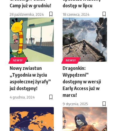
Camp już w grudniu!
dostęp w lipcu
28 października, 2024
18 czerwca, 2024
NEWSY
NEWSY
Nowy zwiastun
Dragonkin:
„Tygodnia w życiu
Wypędzeni”
aspołecznej żyrafy”
dostępny w wersji
już dostępny!
Early Access już w
marcu!
4 grudnia, 2024
9 stycznia, 2025