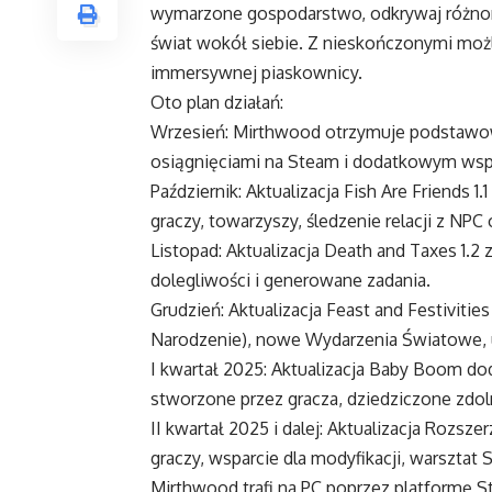
wymarzone gospodarstwo, odkrywaj różnorod
świat wokół siebie. Z nieskończonymi moż
immersywnej piaskownicy.
Oto plan działań:
Wrzesień: Mirthwood otrzymuje podstawowe
osiągnięciami na Steam i dodatkowym wspa
Październik: Aktualizacja Fish Are Friend
graczy, towarzyszy, śledzenie relacji z NPC
Listopad: Aktualizacja Death and Taxes 1.
dolegliwości i generowane zadania.
Grudzień: Aktualizacja Feast and Festivitie
Narodzenie), nowe Wydarzenia Światowe, up
I kwartał 2025: Aktualizacja Baby Boom d
stworzone przez gracza, dziedziczone zdoln
II kwartał 2025 i dalej: Aktualizacja Rozsz
graczy, wsparcie dla modyfikacji, warsztat
Mirthwood trafi na PC poprzez platformę St