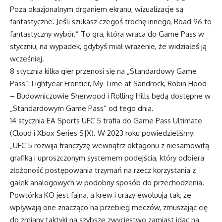
Poza okazjonalnym drganiem ekranu, wizualizacje są
fantastyczne. Jeśli szukasz czegoś trochę innego, Road 96 to
fantastyczny wybór.” To gra, która wraca do Game Pass w
styczniu, na wypadek, gdybyś miał wrażenie, że widziałeś ją
wcześniej.
8 stycznia kilka gier przenosi się na „Standardowy Game
Pass”: Lightyear Frontier, My Time at Sandrock, Robin Hood
– Budowniczowie Sherwood i Rolling Hills będą dostępne w
„Standardowym Game Pass” od tego dnia.
14 stycznia EA Sports UFC 5 trafia do Game Pass Ultimate
(Cloud i Xbox Series S|X). W 2023 roku powiedzieliśmy:
„UFC 5 rozwija franczyzę wewnątrz oktagonu z niesamowitą
grafiką i uproszczonym systemem podejścia, który odbiera
złożoność postępowania trzymań na rzecz korzystania z
gałek analogowych w podobny sposób do przechodzenia.
Powtórka KO jest fajna, a krew i urazy ewoluują tak, że
wpływają one znacząco na przebieg meczów, zmuszając cię
do zmiany taktyki na szybsze zwycięstwo zamiast idąc na