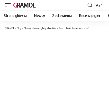
GRAMOL
Aa
Strona główna
Newsy
Zestawienia
Recenzje gier
GRAMOL
>
Blog
>
Newsy
>
Nowe tytuły Xbox Game Pass potwierdzone na styczeń