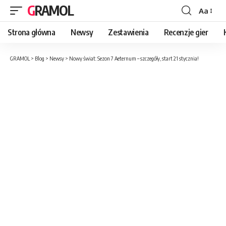
GRAMOL
Aa
Strona główna
Newsy
Zestawienia
Recenzje gier
GRAMOL
>
Blog
>
Newsy
>
Nowy świat: Sezon 7 Aeternum – szczegóły, start 21 stycznia!