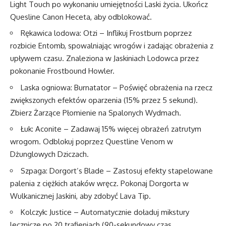
Light Touch po wykonaniu umiejętności Laski życia. Ukończ
Quesline Canon Heceta, aby odblokować.
Rękawica lodowa: Otzi – Inflikuj Frostburn poprzez
rozbicie Entomb, spowalniając wrogów i zadając obrażenia z
upływem czasu. Znaleziona w Jaskiniach Lodowca przez
pokonanie Frostbound Howler.
Laska ogniowa: Burnatator – Poświęć obrażenia na rzecz
zwiększonych efektów oparzenia (15% przez 5 sekund).
Zbierz Żarzące Płomienie na Spalonych Wydmach.
Łuk: Aconite – Zadawaj 15% więcej obrażeń zatrutym
wrogom. Odblokuj poprzez Questline Venom w
Dżunglowych Dziczach.
Szpaga: Dorgort’s Blade – Zastosuj efekty stapelowane
palenia z ciężkich ataków wręcz. Pokonaj Dorgorta w
Wulkanicznej Jaskini, aby zdobyć Lava Tip.
Kolczyk: Justice – Automatycznie doładuj mikstury
lecznicze po 20 trafieniach (90-sekundowy czas