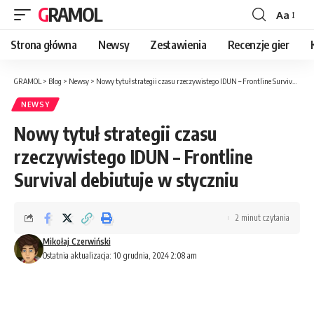
GRAMOL
Aa
Strona główna
Newsy
Zestawienia
Recenzje gier
GRAMOL
>
Blog
>
Newsy
>
Nowy tytuł strategii czasu rzeczywistego IDUN – Frontline Survival debiutuje w styczniu
NEWSY
Nowy tytuł strategii czasu
rzeczywistego IDUN – Frontline
Survival debiutuje w styczniu
2 minut czytania
Mikołaj Czerwiński
Ostatnia aktualizacja: 10 grudnia, 2024 2:08 am