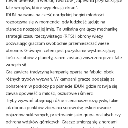
tower defense, a według twórców „zapewnia przytłaczające
fale wrogów, które wypełniają ekran”.
IDUN, nazwana na cześć nordyckiej bogini młodości,
rozpoczyna się w momencie, gdy ludzkość ląduje na
planecie noszącej jej imię. Ta unikalna gra łączy mechanikę
strategii czasu rzeczywistego (RTS) i obrony wieży,
pozwalając graczom swobodnie przemieszczać wieże
obronne. Głównym celem jest pozyskanie wystarczającej
ilości zasobów z planety, zanim zostaną zniszczeni przez fale
wrogich sił.
Gra zawiera tradycyjną kampanię opartą na fabule, obok
różnych trybów wyzwań. W kampanii gracze podążają za
bohaterem w podróży po planecie IDUN, gdzie rozwija się
zawiła opowieść o miłości, oszustwie i śmierci.
Tryby wyzwań obejmują różne scenariusze rozgrywki, takie
jak obrona punktów zbierania surowców, eskortowanie
pojazdów nuklearnych, przetrwanie jako grupa ocalałych czy
ochrona wózków górniczych. Gracze zmierzą się z hordami