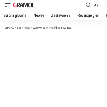
GRAMOL
Aa
Strona główna
Newsy
Zestawienia
Recenzje gier
GRAMOL
>
Blog
>
Newsy
>
Wyspy Wiedzy: Tryb offline już w lipcu!