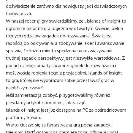
doświadczenie zarówno dla nowicjuszy, jak i doświadczonych
fanów puzzli.
W naszej recenzji gry stwierdziliśmy, że „Islands of Insight to
ogromnie ambitna gra logiczna w otwartym świecie, pełna
różnych rodzajów zagadek do rozwiązania. Świat jest
radością do odkrywania, a zdobywanie iskier i awansowanie
sprawia, że każda minuta spędzona na rozwiązywaniu
trudnej zagadki perspektywy jest niezwykle wartościowa. Z
ponad dziesięcioma tysiącami zagadek do rozwiązania i
możliwością robienia tego z przyjaciółmi, Islands of Insight
to gra, której nie wyobrażam sobie przestawać grać w
najbliższym czasie”.
Jeśli zamierzasz ją zdobyć, przygotowaliśmy również
przydatny artykuł z poradami, jak zacząć.
Islands of Insight jest już dostępne na PC za pośrednictwem
platformy Steam.
Warto cieszyć się tą fantastyczną grą pełną zagadek i
tajemnic. Bądź gotowy na premierę trybu offline 9 lipca!