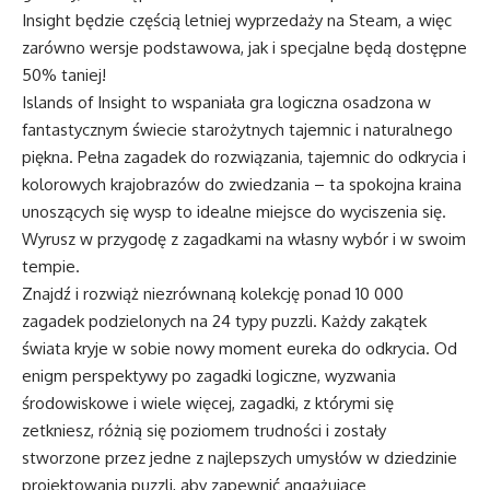
Insight będzie częścią letniej wyprzedaży na Steam, a więc
zarówno wersje podstawowa, jak i specjalne będą dostępne
50% taniej!
Islands of Insight to wspaniała gra logiczna osadzona w
fantastycznym świecie starożytnych tajemnic i naturalnego
piękna. Pełna zagadek do rozwiązania, tajemnic do odkrycia i
kolorowych krajobrazów do zwiedzania – ta spokojna kraina
unoszących się wysp to idealne miejsce do wyciszenia się.
Wyrusz w przygodę z zagadkami na własny wybór i w swoim
tempie.
Znajdź i rozwiąż niezrównaną kolekcję ponad 10 000
zagadek podzielonych na 24 typy puzzli. Każdy zakątek
świata kryje w sobie nowy moment eureka do odkrycia. Od
enigm perspektywy po zagadki logiczne, wyzwania
środowiskowe i wiele więcej, zagadki, z którymi się
zetkniesz, różnią się poziomem trudności i zostały
stworzone przez jedne z najlepszych umysłów w dziedzinie
projektowania puzzli, aby zapewnić angażujące