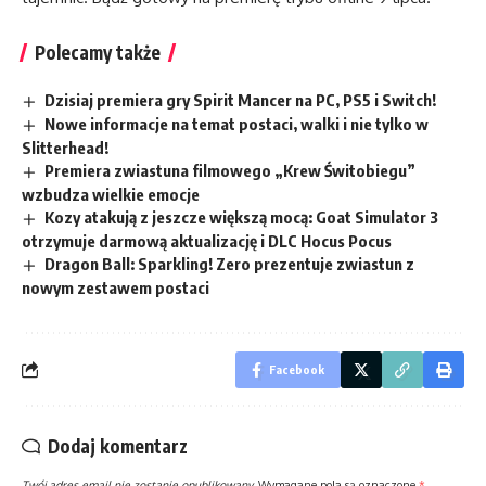
Polecamy także
Dzisiaj premiera gry Spirit Mancer na PC, PS5 i Switch!
Nowe informacje na temat postaci, walki i nie tylko w
Slitterhead!
Premiera zwiastuna filmowego „Krew Świtobiegu”
wzbudza wielkie emocje
Kozy atakują z jeszcze większą mocą: Goat Simulator 3
otrzymuje darmową aktualizację i DLC Hocus Pocus
Dragon Ball: Sparkling! Zero prezentuje zwiastun z
nowym zestawem postaci
Facebook
Dodaj komentarz
Twój adres email nie zostanie opublikowany.
Wymagane pola są oznaczone
*