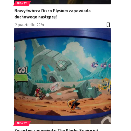
NEWSY
Nowy twórca Disco Elysium zapowiada
duchowego następcę!
12 października, 2024
NEWSY
Zwiastun zapowiedzi The Plucky Squire już