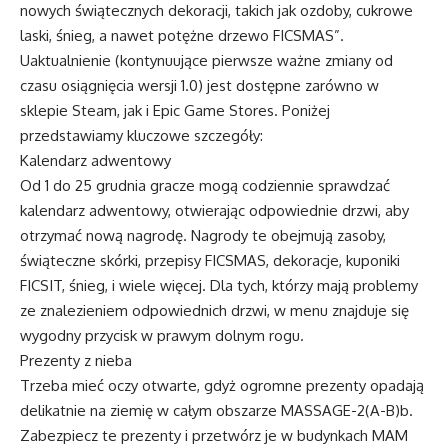
nowych świątecznych dekoracji, takich jak ozdoby, cukrowe
laski, śnieg, a nawet potężne drzewo FICSMAS”.
Uaktualnienie (kontynuujące pierwsze ważne zmiany od
czasu osiągnięcia wersji 1.0) jest dostępne zarówno w
sklepie Steam, jak i Epic Game Stores. Poniżej
przedstawiamy kluczowe szczegóły:
Kalendarz adwentowy
Od 1 do 25 grudnia gracze mogą codziennie sprawdzać
kalendarz adwentowy, otwierając odpowiednie drzwi, aby
otrzymać nową nagrodę. Nagrody te obejmują zasoby,
świąteczne skórki, przepisy FICSMAS, dekoracje, kuponiki
FICSIT, śnieg, i wiele więcej. Dla tych, którzy mają problemy
ze znalezieniem odpowiednich drzwi, w menu znajduje się
wygodny przycisk w prawym dolnym rogu.
Prezenty z nieba
Trzeba mieć oczy otwarte, gdyż ogromne prezenty opadają
delikatnie na ziemię w całym obszarze MASSAGE-2(A-B)b.
Zabezpiecz te prezenty i przetwórz je w budynkach MAM