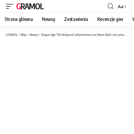
GRAMOL
Aa
Strona główna
Newsy
Zestawienia
Recenzje gier
GRAMOL
>
Blog
>
Newsy
>
Dragon Age: The Veilguard zatwierdzony na Steam Deck i otrzyma własną aplikację!