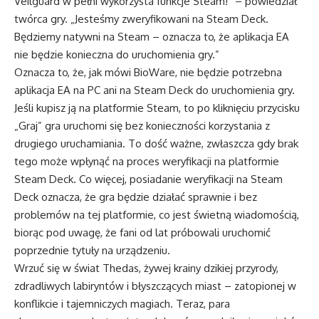
Veilguard w pełni wykorzysta funkcje Steam!” – powiedział
twórca gry. „Jesteśmy zweryfikowani na Steam Deck.
Będziemy natywni na Steam – oznacza to, że aplikacja EA
nie będzie konieczna do uruchomienia gry.”
Oznacza to, że, jak mówi BioWare, nie będzie potrzebna
aplikacja EA na PC ani na Steam Deck do uruchomienia gry.
Jeśli kupisz ją na platformie Steam, to po kliknięciu przycisku
„Graj” gra uruchomi się bez konieczności korzystania z
drugiego uruchamiania. To dość ważne, zwłaszcza gdy brak
tego może wpłynąć na proces weryfikacji na platformie
Steam Deck. Co więcej, posiadanie weryfikacji na Steam
Deck oznacza, że gra będzie działać sprawnie i bez
problemów na tej platformie, co jest świetną wiadomością,
biorąc pod uwagę, że fani od lat próbowali uruchomić
poprzednie tytuły na urządzeniu.
Wrzuć się w świat Thedas, żywej krainy dzikiej przyrody,
zdradliwych labiryntów i błyszczących miast – zatopionej w
konflikcie i tajemniczych magiach. Teraz, para