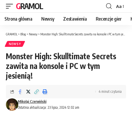
GRAMOL
Aa
Strona główna
Newsy
Zestawienia
Recenzje gier
GRAMOL
>
Blog
>
Newsy
>
Monster High: Skulltimate Secrets zawita na konsole i PC w tym jesienią!
NEWSY
Monster High: Skulltimate Secrets
zawita na konsole i PC w tym
jesienią!
4 minut czytania
Mikołaj Czerwiński
Ostatnia aktualizacja: 23 lipca, 2024 12:02 am