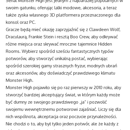
Serial Monster High jest jednym z najbardziej popularnych w
swoim gatunku, oferując lalki modowe, akcesoria, a teraz
także zyska własnego 3D platformera przeznaczonego dla
konsol oraz PC.
Gracze będą mieć okazję zaprzyjaźnić się z Clawdeen Wolf,
Draculaurą, Frankie Stein i resztą Boo Crew, aby odkrywać
różne miejsca oraz skrywać mroczne tajemnice Hidden
Rooms. Wybierz spośród sześciu fantastycznych typów
potworów, aby stworzyć unikalną postać, wybierając
spośród szerokiej gamy strasznych fryzur, modnych ubrań
oraz akcesoriów, aby doświadczyć prawdziwego klimatu
Monster High.
Monster High pojawiło się po raz pierwszy w 2010 roku, aby
stworzyć bardziej akceptujący świat, w którym każdy może
być dumny ze swojego prawdziwego „ja” i pozwolić
swojemu wewnętrznemu potworowi zajaśniać. Liczy się dla
nich wspólnota, akceptacja oraz poczucie przynależności.
Nie chodzi o to, aby był tylko jeden potwór, ale że każdy z