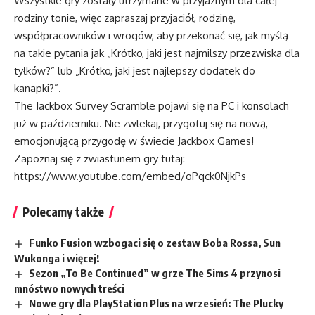
Wszystkie gry zostały utrzymane w przyjaznym dla całej
rodziny tonie, więc zapraszaj przyjaciół, rodzinę,
współpracowników i wrogów, aby przekonać się, jak myślą
na takie pytania jak „Krótko, jaki jest najmilszy przezwiska dla
tyłków?” lub „Krótko, jaki jest najlepszy dodatek do
kanapki?”.
The Jackbox Survey Scramble pojawi się na PC i konsolach
już w październiku. Nie zwlekaj, przygotuj się na nową,
emocjonującą przygodę w świecie Jackbox Games!
Zapoznaj się z zwiastunem gry tutaj:
https://www.youtube.com/embed/oPqck0NjkPs
Polecamy także
Funko Fusion wzbogaci się o zestaw Boba Rossa, Sun
Wukonga i więcej!
Sezon „To Be Continued” w grze The Sims 4 przynosi
mnóstwo nowych treści
Nowe gry dla PlayStation Plus na wrzesień: The Plucky