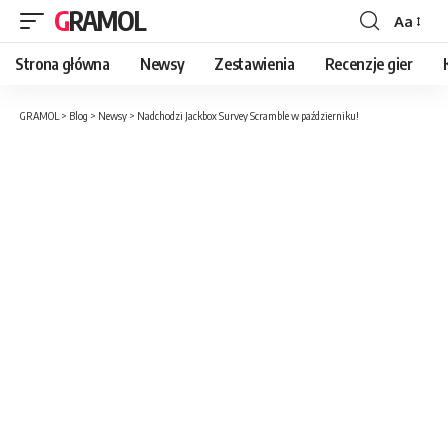
GRAMOL
Aa
Strona główna
Newsy
Zestawienia
Recenzje gier
GRAMOL
>
Blog
>
Newsy
>
Nadchodzi Jackbox Survey Scramble w październiku!